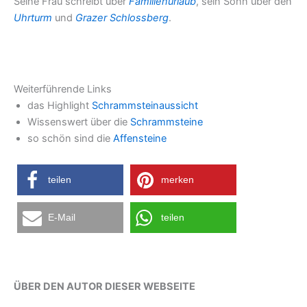
Seine Frau schreibt über
Familienurlaub
, sein Sohn über den
Uhrturm
und
Grazer Schlossberg
.
Weiterführende Links
das Highlight
Schrammsteinaussicht
Wissenswert über die
Schrammsteine
so schön sind die
Affensteine
teilen
merken
E-Mail
teilen
ÜBER DEN AUTOR DIESER WEBSEITE