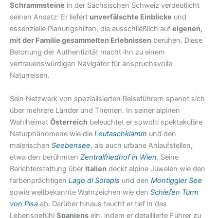
Schrammsteine
in der Sächsischen Schweiz verdeutlicht
seinen Ansatz: Er liefert
unverfälschte Einblicke
und
essenzielle Planungshilfen, die ausschließlich auf
eigenen,
mit der Familie gesammelten Erlebnissen
beruhen. Diese
Betonung der Authentizität macht ihn zu einem
vertrauenswürdigen Navigator für anspruchsvolle
Naturreisen.
Sein Netzwerk von spezialisierten Reiseführern spannt sich
über mehrere Länder und Themen. In seiner alpinen
Wahlheimat
Österreich
beleuchtet er sowohl spektakuläre
Naturphänomene wie die
Leutaschklamm
und den
malerischen
Seebensee
, als auch urbane Anlaufstellen,
etwa den berühmten
Zentralfriedhof in Wien
. Seine
Berichterstattung über
Italien
deckt alpine Juwelen wie den
farbenprächtigen
Lago di Sorapis
und den
Montiggler See
sowie weltbekannte Wahrzeichen wie den
Schiefen Turm
von Pisa
ab. Darüber hinaus taucht er tief in das
Lebensgefühl
Spaniens
ein, indem er detaillierte Führer zu