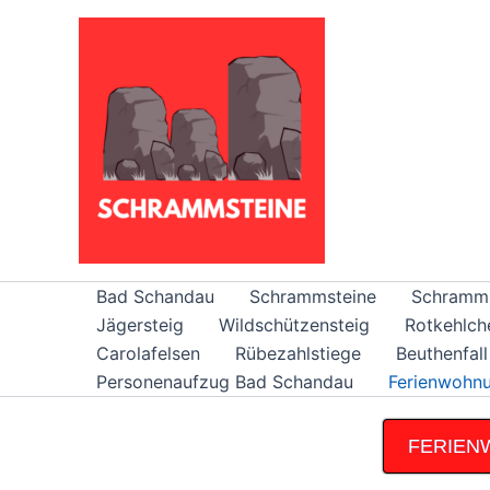
Zum
Inhalt
springen
Bad Schandau
Schrammsteine
Schramm
Jägersteig
Wildschützensteig
Rotkehlch
Carolafelsen
Rübezahlstiege
Beuthenfall
Personenaufzug Bad Schandau
Ferienwohnu
FERIE