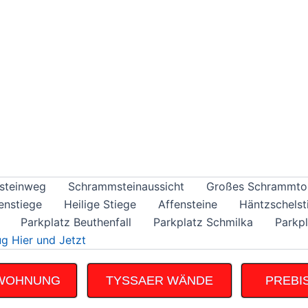
steinweg
Schrammsteinaussicht
Großes Schrammto
enstiege
Heilige Stiege
Affensteine
Häntzschelst
Parkplatz Beuthenfall
Parkplatz Schmilka
Parkpl
g Hier und Jetzt
NWOHNUNG
TYSSAER WÄNDE
PREBI