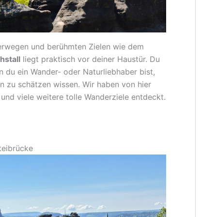
erwegen und berühmten Zielen wie dem
hstall
liegt praktisch vor deiner Haustür. Du
du ein Wander- oder Naturliebhaber bist,
n zu schätzen wissen. Wir haben von hier
und viele weitere tolle Wanderziele entdeckt.
teibrücke